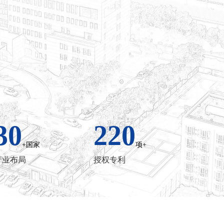
30
220
+国家
项+
产业布局
授权专利