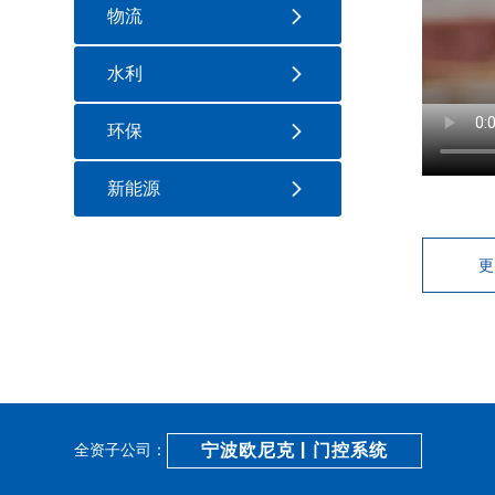
物流
水利
环保
新能源
更
宁波欧尼克 | 门控系统
全资子公司：