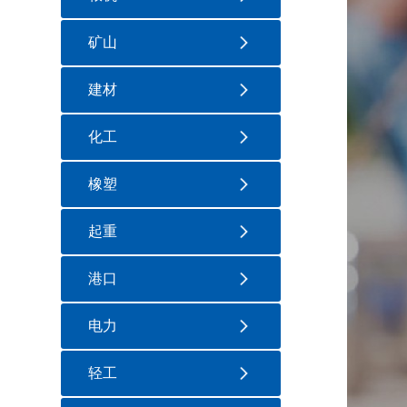
矿山
建材
化工
橡塑
起重
港口
电力
轻工