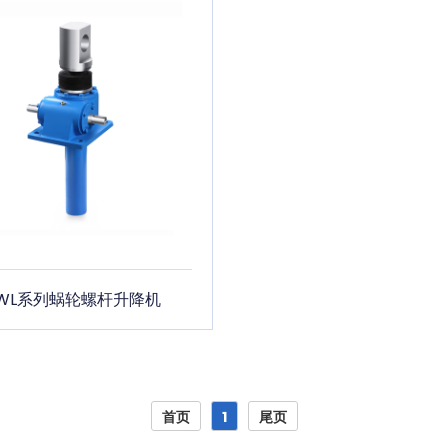
WL系列蜗轮螺杆升降机
首页
1
尾页