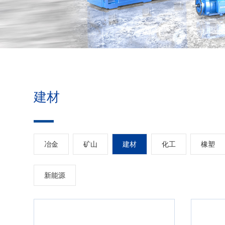
建材
冶金
矿山
建材
化工
橡塑
新能源