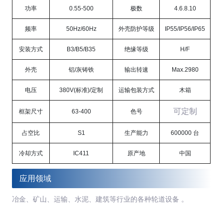
功率
0.55-500
极数
4.6.8.10
频率
50Hz/60Hz
外壳防护等级
IP55/IP56/IP65
安装方式
B3/B5/B35
绝缘等级
H/F
外壳
铝/灰铸铁
输出转速
Max.2980
电压
380V(标准)/定制
运输包装方式
木箱
可定制
框架尺寸
63-400
色号
占空比
S1
生产能力
600000 台
冷却方式
IC411
原产地
中国
应用领域
冶金、矿山、运输、水泥、建筑等行业的各种轮道设备 。