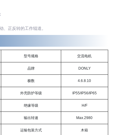
；
动、正反转的工作辊道。
型号规格
交流电机
品牌
DONLY
极数
4.6.8.10
外壳防护等级
IP55/IP56/IP65
绝缘等级
H/F
输出转速
Max.2980
运输包装方式
木箱