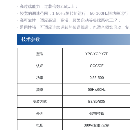
· 高过载能力，过载倍数2.5以上；
·
较宽的调速范围，1-50Hz恒转矩运行，50-100Hz恒功率运行
·
高可靠性，适应高温、高湿、频繁启动等极端恶劣工况；
·
通用性强，可适应连续运转的传送辊道，也适合频繁启动、制
技术参数
型号
YPG YGP YZP
认证
CCC/CE
功率
0.55-500
频率
50Hz/60Hz
安装方式
B3/B5/B35
外壳
铝/灰铸铁
电压
380V(标准)/定制